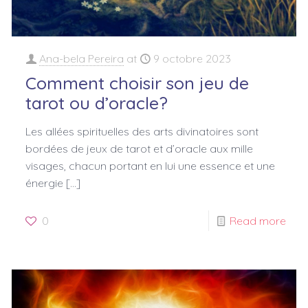
Ana-bela Pereira
at
9 octobre 2023
Comment choisir son jeu de
tarot ou d’oracle?
Les allées spirituelles des arts divinatoires sont
bordées de jeux de tarot et d’oracle aux mille
visages, chacun portant en lui une essence et une
énergie
[…]
0
Read more