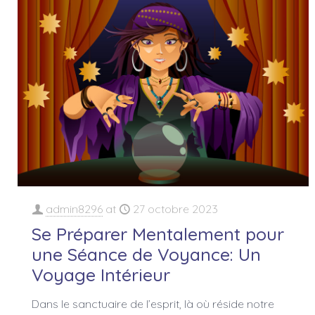
admin8296
at
27 octobre 2023
Se Préparer Mentalement pour
une Séance de Voyance: Un
Voyage Intérieur
Dans le sanctuaire de l’esprit, là où réside notre