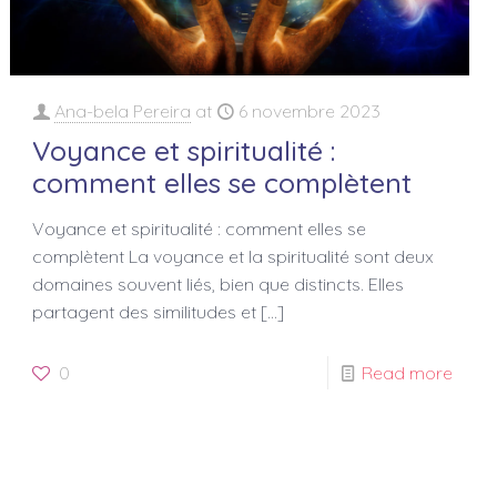
Ana-bela Pereira
at
6 novembre 2023
Voyance et spiritualité :
comment elles se complètent
Voyance et spiritualité : comment elles se
complètent La voyance et la spiritualité sont deux
domaines souvent liés, bien que distincts. Elles
partagent des similitudes et
[…]
0
Read more