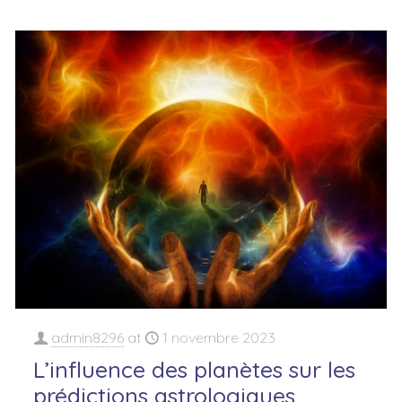
admin8296
at
1 novembre 2023
L’influence des planètes sur les
prédictions astrologiques