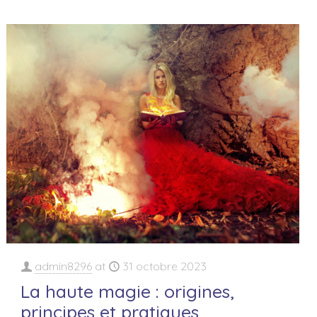
admin8296
at
31 octobre 2023
La haute magie : origines,
principes et pratiques