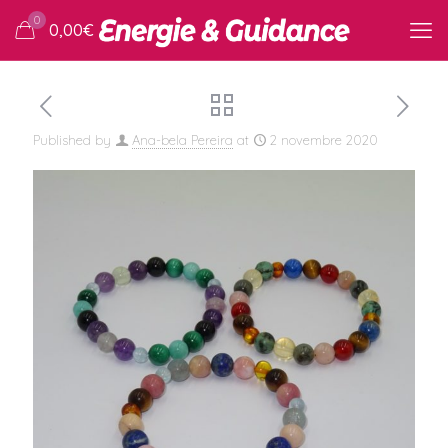
0
0,00
€
Published by
Ana-bela Pereira
at
2 novembre 2020