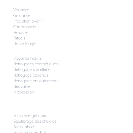
Voyance
Guidance
Prédiction avenir
Cartomancie
Pendule
Rituels
Haute Magie
Voyance fidélité
Nettoyages énergétiques
Nettoyage sorcellerie
Nettoyage cadenas
Nettoyage envoutements
Neuvaine
Intercession
Soins énergétiques
Équilibrage des chakras
Soins lahochi
Soins triangle d’isis