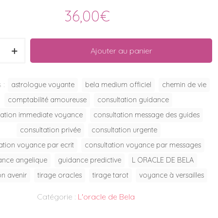
36,00
€
Ajouter au panier
 :
astrologue voyante
bela medium officiel
chemin de vie
d
comptabilité amoureuse
consultation guidance
tation immediate voyance
consultation message des guides
consultation privée
consultation urgente
ation voyance par ecrit
consultation voyance par messages
ance angelique
guidance predictive
L ORACLE DE BELA
on avenir
tirage oracles
tirage tarot
voyance à versailles
Catégorie :
L'oracle de Bela