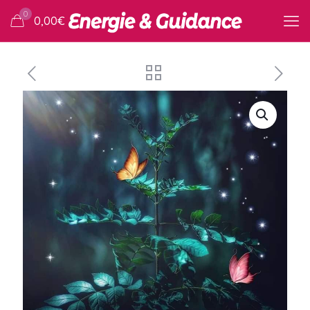
0
0,00
€