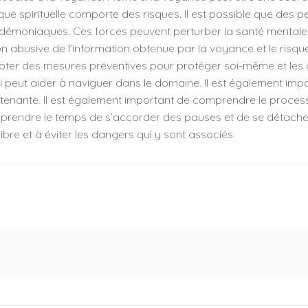
que spirituelle comporte des risques. Il est possible que des
its démoniaques. Ces forces peuvent perturber la santé ment
sation abusive de l’information obtenue par la voyance et le ri
pter des mesures préventives pour protéger soi-même et les aut
i peut aider à naviguer dans le domaine. Il est également impo
tenante. Il est également important de comprendre le process
 de prendre le temps de s’accorder des pauses et de se détache
libre et à éviter les dangers qui y sont associés.