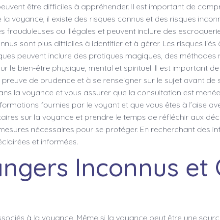
uvent être difficiles à appréhender. Il est important de compr
la voyance, il existe des risques connus et des risques incon
ues frauduleuses ou illégales et peuvent inclure des escroquer
s sont plus difficiles à identifier et à gérer. Les risques lié
es peuvent inclure des pratiques magiques, des méthodes non
le bien-être physique, mental et spirituel. Il est important 
e preuve de prudence et à se renseigner sur le sujet avant d
 dans la voyance et vous assurer que la consultation est mené
rmations fournies par le voyant et que vous êtes à l’aise a
ires sur la voyance et prendre le temps de réfléchir aux déci
 mesures nécessaires pour se protéger. En recherchant des inf
clairées et informées.
angers Inconnus et
associés à la voyance. Même si la voyance peut être une sourc